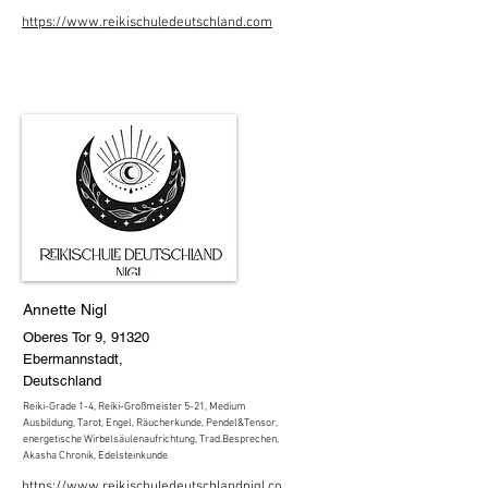
https://www.reikischuledeutschland.com
Annette Nigl
Oberes Tor 9, 91320
Ebermannstadt,
Deutschland
Reiki-Grade 1-4, Reiki-Großmeister 5-21, Medium
Ausbildung, Tarot, Engel, Räucherkunde, Pendel&Tensor,
energetische Wirbelsäulenaufrichtung, Trad.Besprechen,
Akasha Chronik, Edelsteinkunde
https://www.reikischuledeutschlandnigl.co